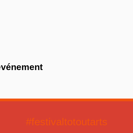
 événement
#festivaltotoutarts