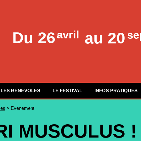
avril
se
Du
26
au 20
LES BENEVOLES
LE FESTIVAL
INFOS PRATIQUES
les
> Evenement
I MUSCULUS !