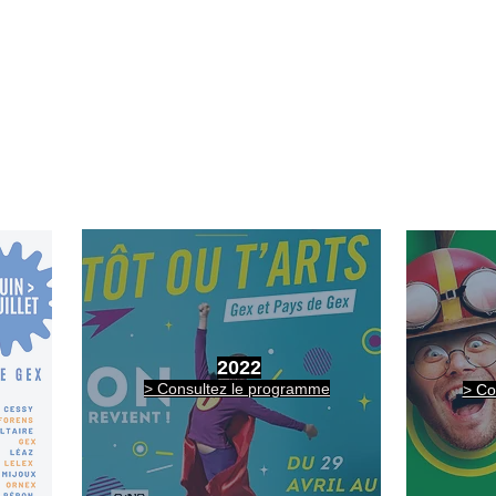
20 ans que notre festival de rue existe, grandit et évolue.
Retour sur le programme des 5 précédentes éditions : théâtre de rue,
de rue, marionnettes... et des artistes de rue qui émerveillent les espa
2022
> Consultez le programme
> Co