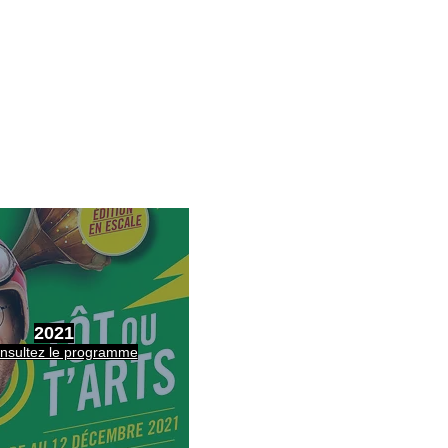
 danse, cirque, musique
ces de vie publique.
2021
nsultez le programme