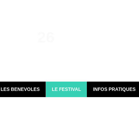
avril
se
Du
26
au 20
LES BENEVOLES
LE FESTIVAL
INFOS PRATIQUES