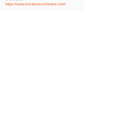
https://www.bricabracorchestra.com/
Crédit Photo : Bric à Brac Orchestra
Partager cet événement
#festivaltotoutarts