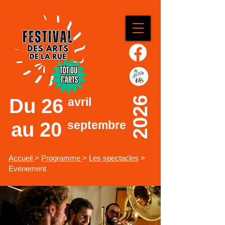
Du
26
2026
avril
au 20
septembre
Accueil
>
Programme
>
Les spectacles
>
Evénement