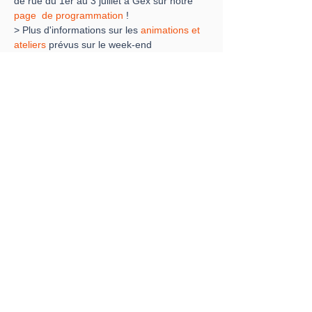
de rue du 1er au 3 juillet à Gex sur notre 
page  de programmation
 !
> Plus d'informations sur les 
animations et 
ateliers 
prévus sur le week-end
> Retrouvez les 
infos pratiques
 du festival
Crédits photos : Pierre Noirault
Partager cet événement