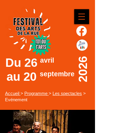
Du
26
2026
avril
au 20
septembre
Accueil
>
Programme
>
Les spectacles
>
Evénement