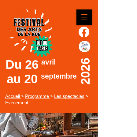
Du
26
2026
avril
au 20
septembre
Accueil
>
Programme
>
Les spectacles
>
Evénement