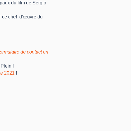
ipaux du film de Sergio 
r ce chef  d'œuvre du 
formulaire de contact en 
Plein !
te 2021
 !