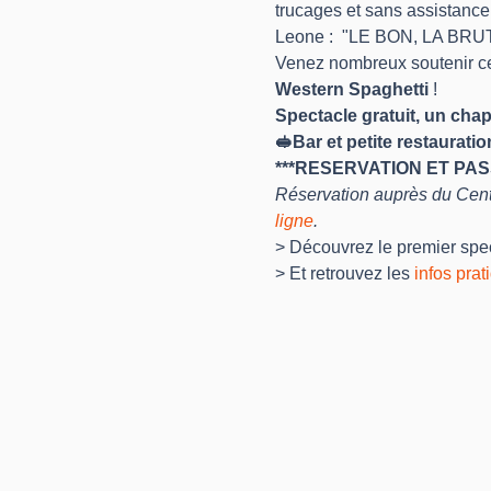
trucages et sans assistance,
Leone :  "LE BON, LA BR
Venez nombreux soutenir ce 
Western Spaghetti
 !
Spectacle gratuit, un chape
🥪Bar et petite restaurati
***RESERVATION ET PA
Réservation auprès du Centr
ligne
.
> Découvrez le premier spect
> Et retrouvez les 
infos prat