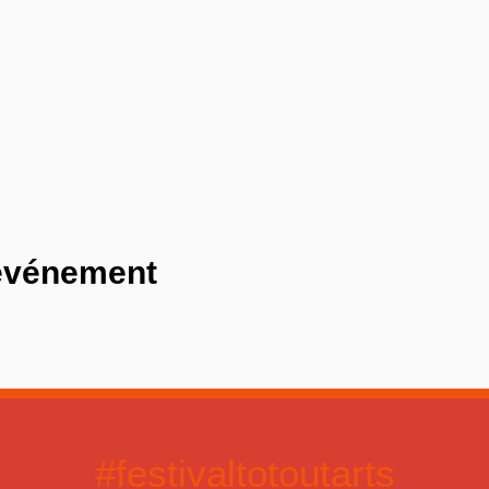
 événement
#festivaltotoutarts