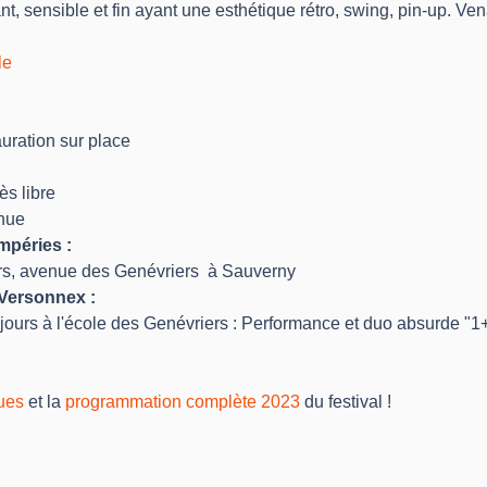
, sensible et fin ayant une esthétique rétro, swing, pin-up. Vena
le
auration sur place
s libre
enue
mpéries : 
rs, avenue des Genévriers  à Sauverny
Versonnex :
jours à l'école des Genévriers : Performance et duo absurde "1+
ques
 et la 
programmation complète 2023
 du festival ! 