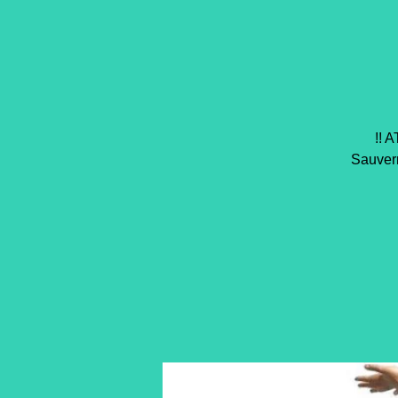
!! 
Sauvern