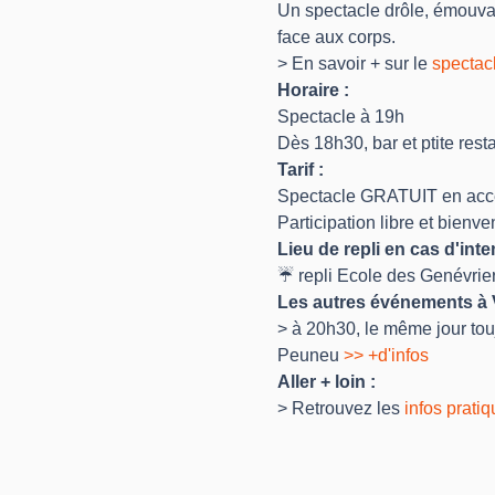
Un spectacle drôle, émouvant
face aux corps.
> En savoir + sur le 
spectac
Horaire : 
Spectacle à 19h
Dès 18h30, bar et ptite rest
Tarif : 
Spectacle GRATUIT en accè
Participation libre et bienv
Lieu de repli en cas d'inte
☔ repli Ecole des Genévrie
Les autres événements à 
> à 20h30, le même jour tou
Peuneu 
>> +d'infos
Aller + loin :
> Retrouvez les 
infos prati