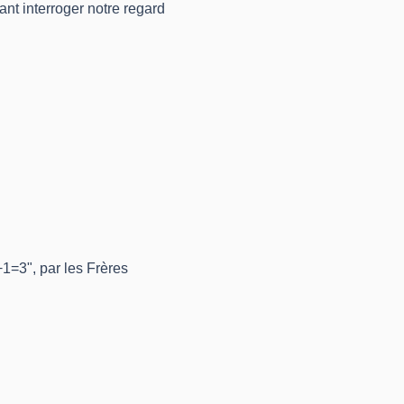
nt interroger notre regard 
1=3", par les Frères 