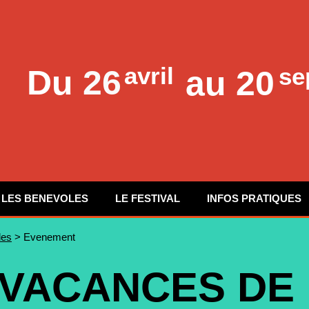
avril
se
Du
26
au 20
LES BENEVOLES
LE FESTIVAL
INFOS PRATIQUES
les
> Evenement
 VACANCES DE 