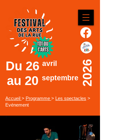
Du
26
2026
avril
au 20
septembre
Accueil
>
Programme
>
Les spectacles
>
Evénement