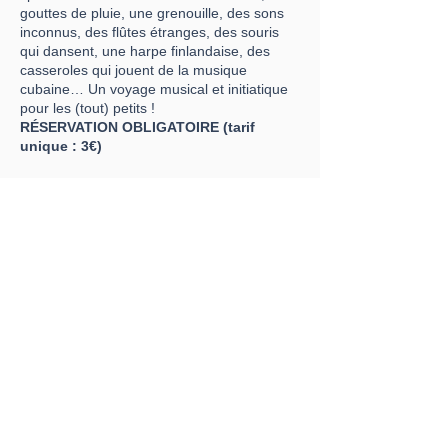
gouttes de pluie, une grenouille, des sons
inconnus, des flûtes étranges, des souris
qui dansent, une harpe finlandaise, des
casseroles qui jouent de la musique
cubaine… Un voyage musical et initiatique
pour les (tout) petits !
RÉSERVATION OBLIGATOIRE (tarif
unique : 3€)
Plus d'infos sur la Compagnie de Poche :
www.popotesetcomptines.wordpress.com
Crédit Photo : © Elsa Dumoulin
Partager cet événement