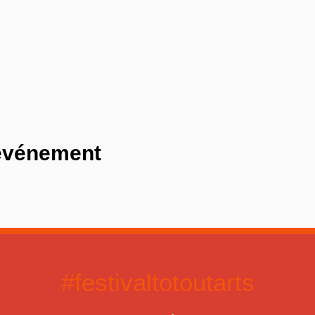
 événement
#festivaltotoutarts