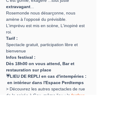
C'est gonflé, exagéré ...tout juste 
extravagant
...
Rosemonde nous désarçonne, nous 
amène à l’opposé du prévisible.
L'imprévu est mis en scène, L'inopiné est 
roi.
Tarif :
Spectacle gratuit, participation libre et 
bienvenue
Infos festival :
Dès 18h00 on vous attend, Bar et 
restauration sur place
☔LIEU DE REPLI en cas d'intempéries : 
 en intérieur dans l'Espace Perdtemps
> Découvrez les autres spectacles de rue 
de la soirée à Gex, même lieu : la 
fanfare 
Hoppla
en déambulation et fixe à 19h et 
22h30 et du théâtre de rue avec 
HIC
 à 
21h30 !
> Et retrouvez les 
infos pratiques
 et la 
programmation complète 2022
 du festival 
dans le Pays de Gex !