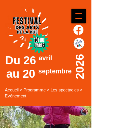
Du
26
2026
avril
au 20
septembre
Accueil
>
Programme
>
Les spectacles
>
Evénement