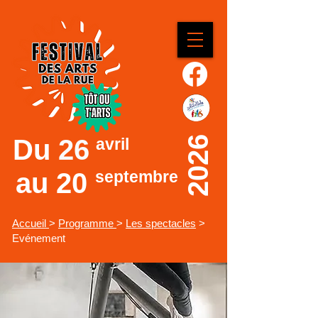
Du
26
2026
avril
au 20
septembre
Accueil
>
Programme
>
Les spectacles
>
Evénement