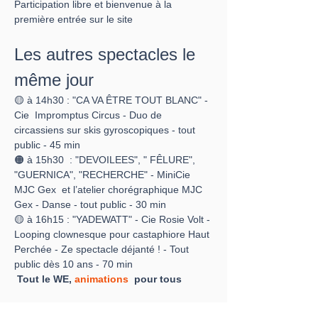
Participation libre et bienvenue à la 
première entrée sur le site
Les autres spectacles le 
même jour
🟡 à 14h30 : "CA VA ÊTRE TOUT BLANC" - 
Cie  Impromptus Circus - Duo de 
circassiens sur skis gyroscopiques - tout 
public - 45 min
🟠 à 15h30  : "DEVOILEES", " FÊLURE", 
"GUERNICA", "RECHERCHE" - MiniCie 
MJC Gex  et l’atelier chorégraphique MJC 
Gex - Danse - tout public - 30 min
🟡 à 16h15 : "YADEWATT" - Cie Rosie Volt - 
Looping clownesque pour castaphiore Haut 
Perchée - Ze spectacle déjanté ! - Tout 
public dès 10 ans - 70 min
Tout le WE, 
animations
  pour tous
Infos festival