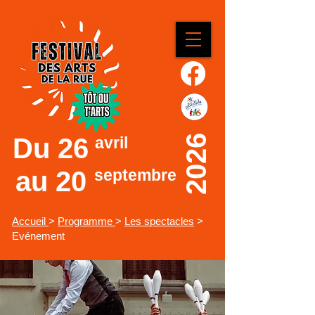
Du
26
2026
avril
au 20
septembre
Accueil
>
Programme
>
Les spectacles
>
Evénement