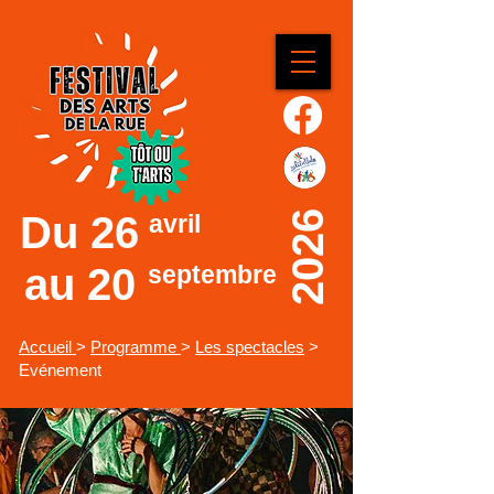
Du
26
2026
avril
au 20
septembre
Accueil
>
Programme
>
Les spectacles
>
Evénement