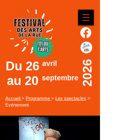
Du
26
2026
avril
au 20
septembre
Accueil
>
Programme
>
Les spectacles
>
Evénement