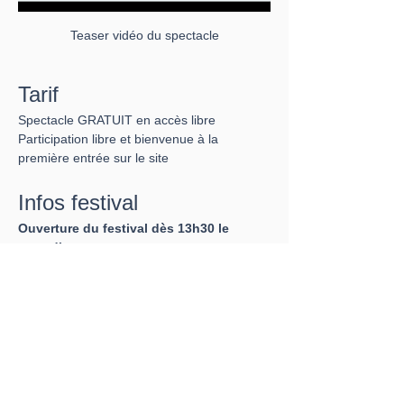
Teaser vidéo du spectacle
Tarif
Spectacle GRATUIT en accès libre
Participation libre et bienvenue à la 
première entrée sur le site
Infos festival
Ouverture du festival dès 13h30 le 
samedi
Tout le WE, 
animations
  pour tous
🥙 🥤🤗 Dès 14h, bar et snack sucré sur 
place - food truck en fin d'après-midi
> Parking, transports, snack : les 
infos 
pratiques
 festival !